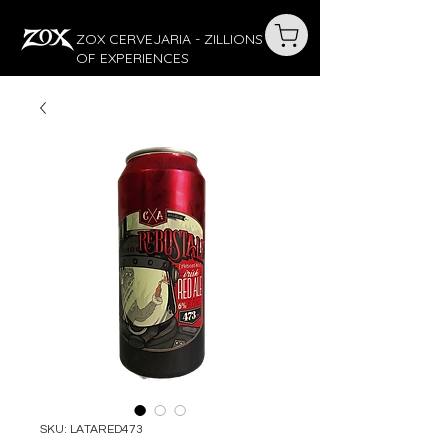
ZOX CERVEJARIA - ZILLIONS
OF EXPERIENCES
SKU: LATARED473