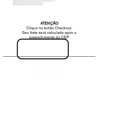
ATENÇÃO
Clique no botão Checkout.
Seu frete será calculado após o
preenchimento do CEP.
ZOX CERVEJARIA - ZILLIONS
OF EXPERIENCES
Entre em contato
+55 14 99878-6980
Avenida José Joorge Resegue, 1146
Jd. Nova Bariri